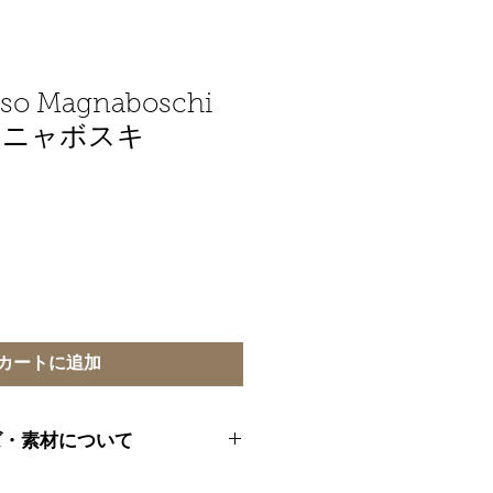
sso Magnaboschi
ンニャボスキ
カートに追加
ズ・素材について
にチップ状にカットしたイタリアから