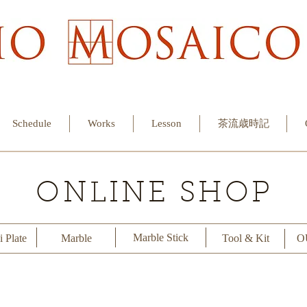
Schedule
Works
Lesson
茶流歳時記
ONLINE SHOP
Marble Stick
 Plate
Marble
Tool & Kit
O