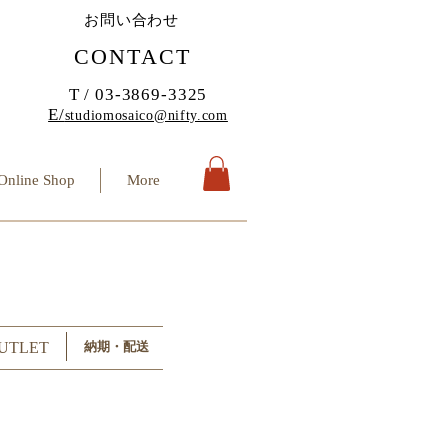
お問い合わせ
CONTACT
T / 03-3869-3325
E/
studiomosaico@nifty.com
Online Shop
More
UTLET
納期・配送