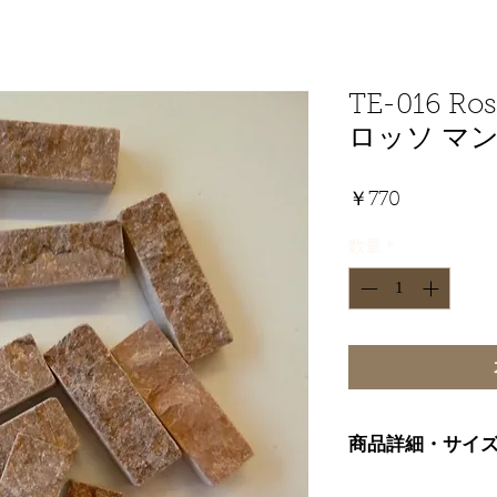
TE-016 Ro
ロッソ マ
価
￥770
格
数量
*
商品詳細・サイ
モザイク制作用に特別