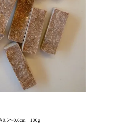
の輸入商品となります
商品サイズ：厚み約0.5
（個体差あり）
販売単位：１００g単
＊石の比重によって１
す。
石の種類やロット（入
について多少ばらつき
輸送の際石目にそって
よりも多めにいれさせ
い。
5〜0.6cm　100g