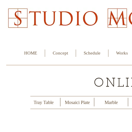
HOME
Concept
Schedule
Works
ONLI
Tray Table
Mosaici Plate
Marble