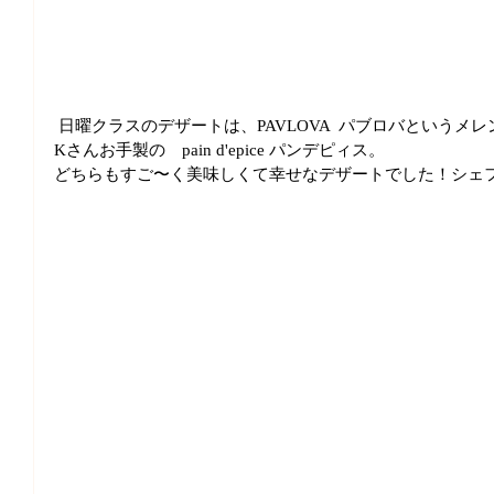
 日曜クラスのデザートは、PAVLOVA  パブロバというメ
Kさんお手製の　pain d'epice パンデピィス。
どちらもすご〜く美味しくて幸せなデザートでした！シェ