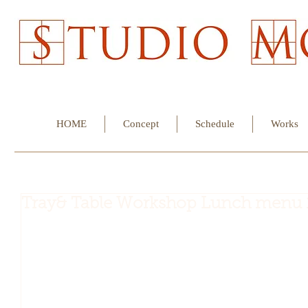
HOME
Concept
Schedule
Works
Tray& Table Workshop Lunch menu