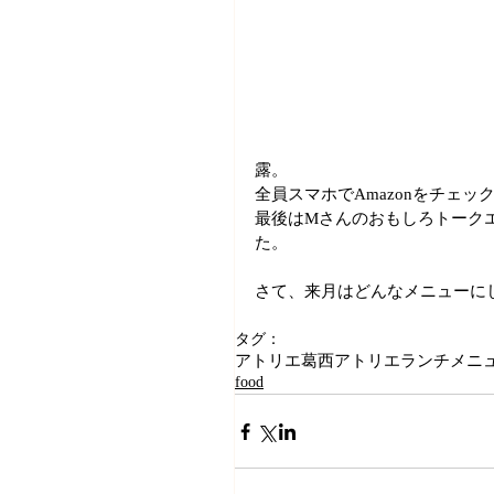
露。
全員スマホでAmazonをチェッ
最後はMさんのおもしろトーク
た。
さて、来月はどんなメニューに
タグ：
アトリエ葛西
アトリエランチメニ
food