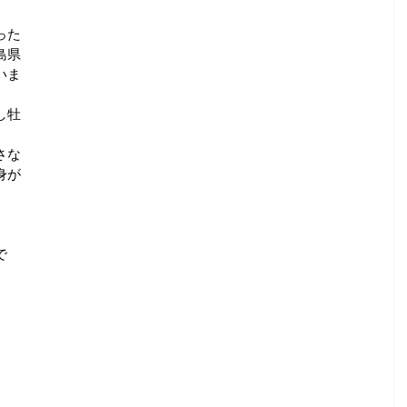
った
島県
いま
し牡
さな
身が
で