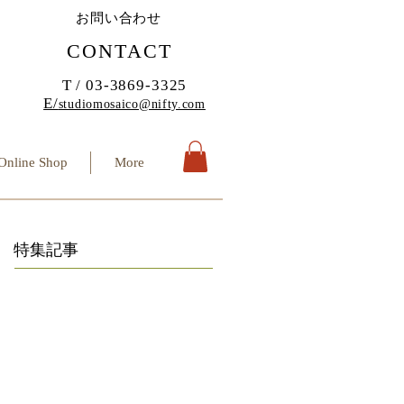
お問い合わせ
CONTACT
T / 03-3869-3325
E/
studiomosaico@nifty.com
Online Shop
More
特集記事