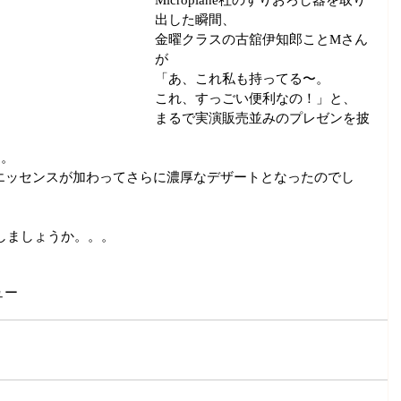
Microplane社のすりおろし器を取り
出した瞬間、
金曜クラスの古舘伊知郎ことMさん
が
「あ、これ私も持ってる〜。
これ、すっごい便利なの！」と、
まるで実演販売並みのプレゼンを披
ク。
エッセンスが加わってさらに濃厚なデザートとなったのでし
しましょうか。。。
ュー