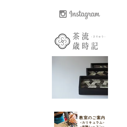
教室のご案内
​<
カリキュラム>
<​体験レッスン>