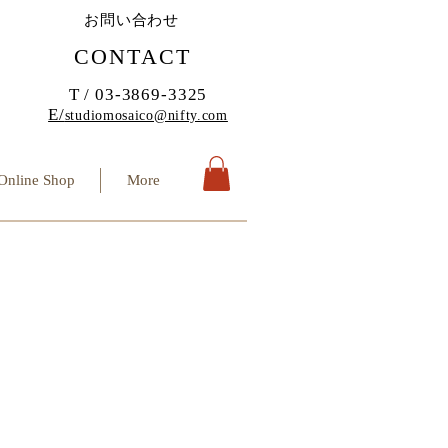
お問い合わせ
CONTACT
T / 03-3869-3325
E/
studiomosaico@nifty.com
Online Shop
More