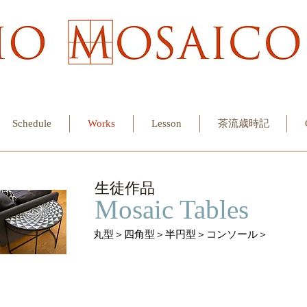
Schedule
Works
Lesson
茶流歳時記
​生徒作品
Mosaic Tables
丸型
＞
四角型
＞
半円型
＞
コンソール
＞