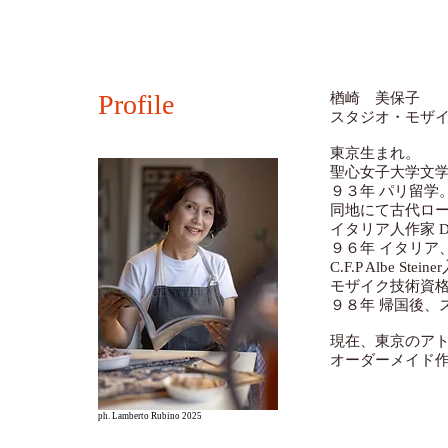
​Profile
楢崎 美保子
スタジオ・モザ
​東京生まれ。
聖心女子大学文
９３年 パリ留学
同地にて古代ロ
イタリア人作家 Dian
９６年 イタリア
C.F.P Albe Stei
モザイク技術資格(Tec
９８年 帰国後、
現在、東京のア
オーダーメイド
ph. Lamberto Rubino 2025