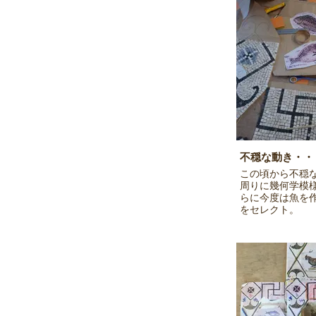
不穏な動き・・
この頃から不穏
周りに幾何学模
らに今度は魚を
をセレクト。