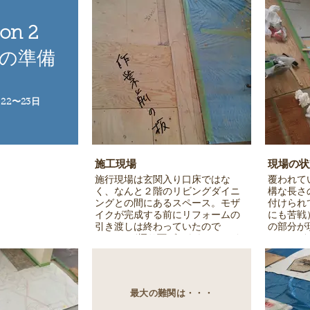
on 2
の準備
月22〜23日
施工現場
現場の状
施行現場は玄関入り口床ではな
覆われて
く、なんと２階のリビングダイニ
構な長さ
ングとの間にあるスペース。モザ
付けられ
イクが完成する前にリフォームの
にも苦戦
引き渡しは終わっていたので
の部分が
３cmほど掘り下げてもらっていた
3cmほ
床の上には板を固定して生活され
い、コン
ていました。まずはその板ばりを
ています
撤収するところからスタート！
最大の難関は・・・