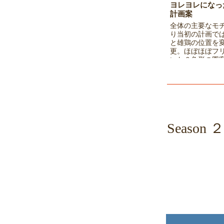
ヨレヨレになっ
計画案
全体の主要なモ
り当初の計画で
と雄鶏の位置を
更。ほぼほぼフ
いた６角形の図
ろうか。。。
​Seaso