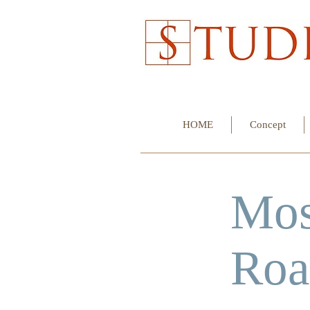
HOME
Concept
​Mo
Ro