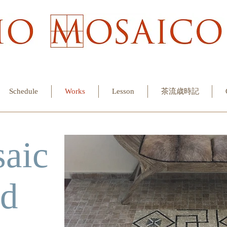
Schedule
Works
Lesson
茶流歳時記
saic
ad