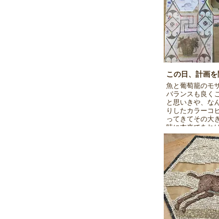
この日、計画を
魚と葡萄籠のモ
バランスも良く
と思いきや、な
りしたカラーコ
ってきてその大
時に本来であれ
き全体のデザイ
階で作ることに
学模様というこ
した。