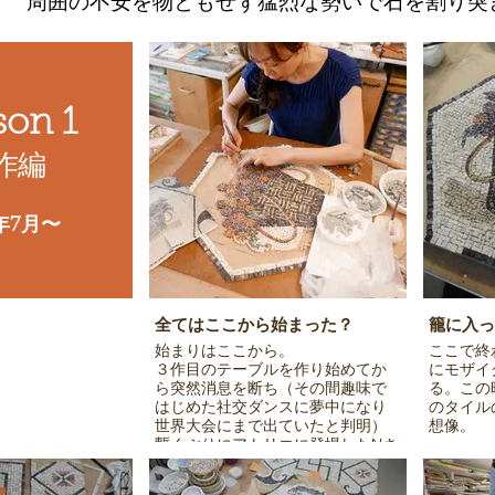
周囲の不安を物ともせず猛烈な勢いで石を割り突
son 1
制作編
5年7月〜
全てはここから始まった？
籠に入っ
始まりはここから。
ここで終
３作目のテーブルを作り始めてか
にモザイ
ら突然消息を断ち（その間趣味で
る。この
はじめた社交ダンスに夢中になり
のタイル
世界大会にまで出ていたと判明）
想像。
暫くぶりにアトリエに登場したNさ
ん。何やら理由があって戻ってき
たような様子。