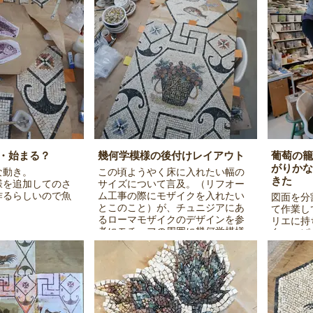
・始まる？
幾何学模様の後付けレイアウト
葡萄の籠
がりかな
な動き。
この頃ようやく床に入れたい幅の
きた
様を追加してのさ
サイズについて言及。（リフオー
作るらしいので魚
ム工事の際にモザイクを入れたい
図面を分
とこのこと）が、チュニジアにあ
て作業し
るローマモザイクのデザインを参
リエに持
考にモチーフの周囲に幾何学模様
台いっぱ
を配置する。制作途中の段階から
いて写真
バランスよく希望の幾何学模様を
配置するのに苦労する。（最初か
ら図面を作っていないので行き当
たりばったりの為一苦労）