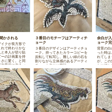
聞かされる
３番目のモチーフはアーティチ
余白が入
ョーク
ョーク完
ザイクが長方形で
これで終わりかな
３番目のデザインはアーティチョ
背景の白
んと本人が切り貼
ーク。持ってきたカラーコピーを
った時は
ピーの計画案を持
反転して転写し、難しい緑の石を
れてしま
きさに驚く。と同
割りながら立体感のあるアーティ
が、この
ば作業前に作るべ
チョーク作りに苦戦。
なに細か
ンの台紙をこの段
床に施工
なり、しかも幾何
る。。。
とでとても大変で