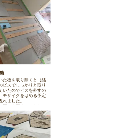
態
いた板を取り除くと（結
のビスでしっかりと取り
ていたのでビスを外すの
）モザイクをはめる予定
現れました。
どの深さを窪ませてもら
クリート板が下地になっ
。