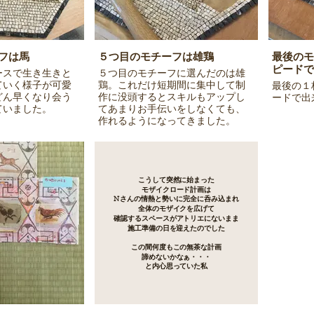
フは馬
５つ目のモチーフは雄鶏
最後のモ
ピードで
ースで生き生きと
５つ目のモチーフに選んだのは雄
ていく様子が可愛
鶏。これだけ短期間に集中して制
最後の１
どん早くなり会う
作に没頭するとスキルもアップし
ードで出
ていました。
てあまりお手伝いをしなくても、
作れるようになってきました。
こうして突然に始まった
モザイクロード計画は
Nさんの情熱と勢いに
完全に呑み込まれ
全体のモザイクを広げて
確認するスペースがアトリエにないまま
施工準備の日を迎えたのでした
この間何度もこの無茶な計画
諦めないかなぁ・・・
と内心思っていた私