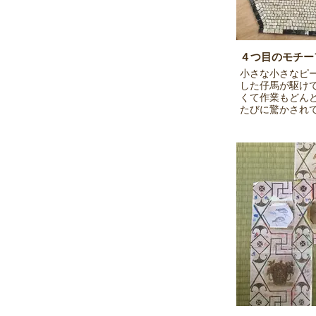
４つ目のモチー
小さな小さなピ
した仔馬が駆け
くて作業もどん
たびに驚かされ