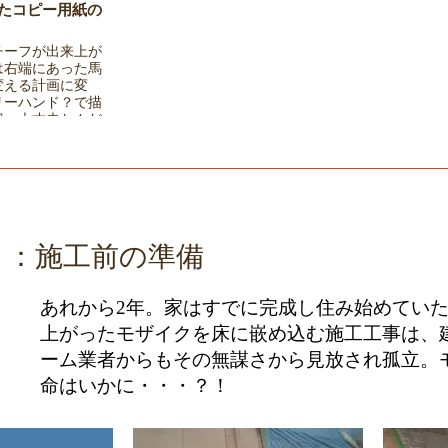
たコピー用紙の
チーフが出来上が
は右端にあった馬
変える計画に変
リーハンド？で描
案、大丈夫なんだ
n ２ ：施工前の準備
あれから2年。家はすでに完成し住み始めてい
上がったモザイクを床に嵌め込む施工工事は、
ーム業者からもその無謀さから見放され孤立。
命はいかに・・・？！