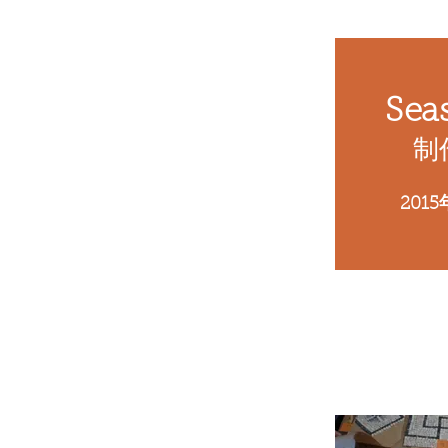
Sea
​
201