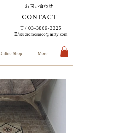
お問い合わせ
CONTACT
T / 03-3869-3325
E/
studiomosaico@nifty.com
Online Shop
More