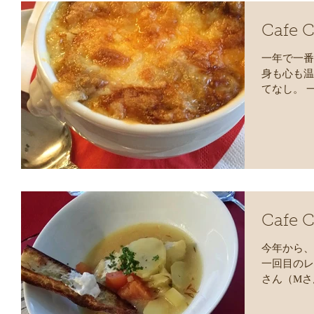
Cafe C
一年で一番
身も心も温
てなし。 
プに、 溢
ブンでこん
Cafe 
今年から、
一回目のレ
さん（Mさ
年末年始に
ご縁を記念