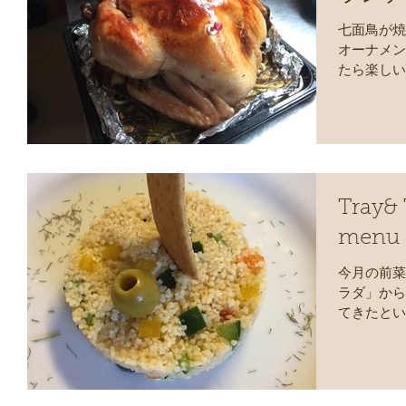
七面鳥が焼
オーナメン
たら楽しい
ルワークシ
いています
ら、ターキ
Tray&
menu 
今月の前菜
ラダ」から
てきたとい
合いで、味
ジで？』ま
ア土産のオ