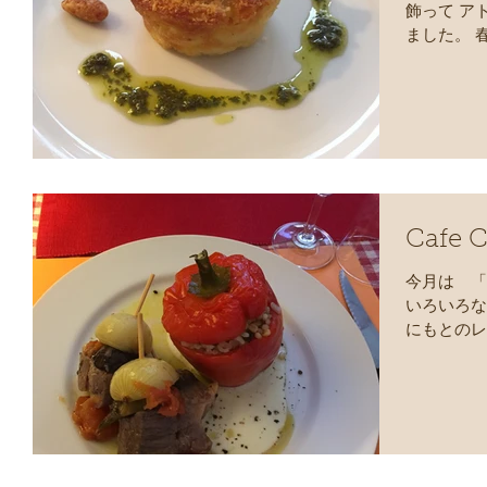
飾って ア
ました。 
のが食べた
「Gatto 
テ）。...
Cafe 
今月は 「
いろいろな
にもとのレ
に美味しく
肉が『ベイ