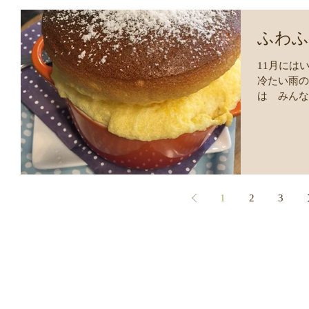
ふわふ
11月には
冷たい雨の
は みんな
いスフレ」
に・・・オ
るで...
1
2
3