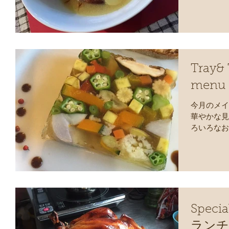
ーズとサフ
Tray&
menu
今月のメイ
華やかな見
ろいろなお
メの中に白
をたくさん
ッパーとス
Spec
ランチ