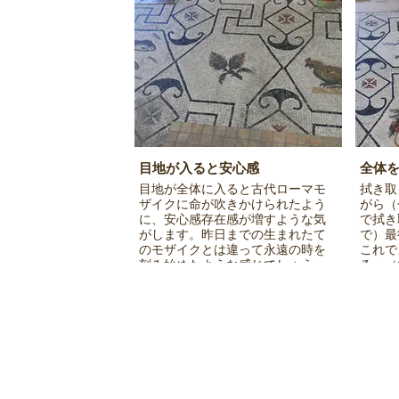
目地が入ると安心感
全体
目地が全体に入ると古代ローマモ
拭き取
ザイクに命が吹きかけられたよう
がら（
に、安心感存在感が増すような気
で拭き
がします。昨日までの生まれたて
で）最
のモザイクとは違って永遠の時を
これで
刻み始めたような感じでしょう
る〜（
か・・・