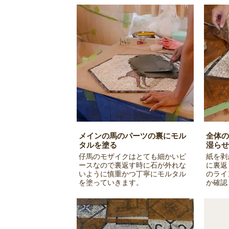
メインの馬のパーツの裏にモル
全体の
タルを塗る
湿らせ
仔馬のモザイクはとても細かいピ
紙を剥
ースなので裏返す時に石が外れな
に裏返
いように慎重かつ丁寧にモルタル
のライ
を塗っていきます。
か確認
ます。