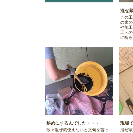
混ぜ
この工
の家の
や施工
工への
に断ら
のがこ
するこ
ズのコ
斜めにするんでした・・・
現場
散々混ぜ蔵使えないと文句を言っ
混ぜ蔵