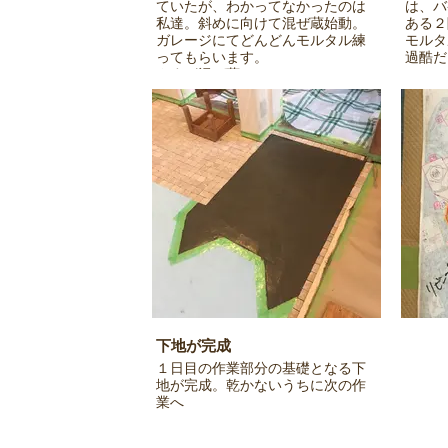
ていたが、わかってなかったのは
は、バ
私達。斜めに向けて混ぜ蔵始動。
ある２
ガレージにてどんどんモルタル練
モルタ
ってもらいます。
過酷だ
さすが混ぜ蔵！
下地が完成
１日目の作業部分の基礎となる下
地が完成。乾かないうちに次の作
業へ