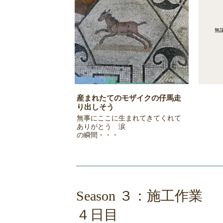
無
産まれたてのモザイクの仔馬走
り出しそう
無事にここに生まれてきてくれて
ありがとう 涙
の瞬間・・・
​Season ３：施工作業
４日目