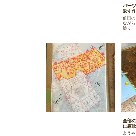
パー
返す
前日の
ながら
塗り、
全部
に霧
ようや