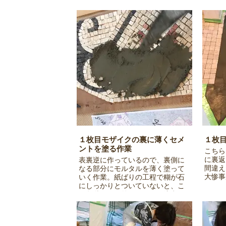
１枚目モザイクの裏に薄くセメ
１枚
ントを塗る作業
こちら
に裏返
表裏逆に作っているので、裏側に
間違え
なる部分にモルタルを薄く塗って
大惨事
いく作業。紙ばりの工程で糊が石
にしっかりとついていないと、こ
の段階で石が外れるので要注意で
す・・・