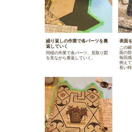
繰り返しの作業で各パーツを裏
表面
返していく
この瞬
面の部
同様の作業で各パーツ、見取り図
毎回感
を見ながら裏返していく。
例えて
長い時
ながら
み出す
し、叩
がつい
がら、
ポンジ