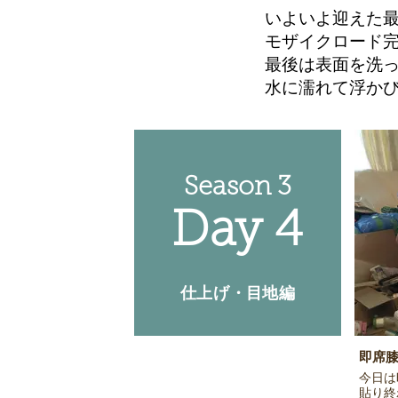
いよいよ迎えた
モザイクロード
​最後は表面を洗
水に濡れて浮か
Season 3
Day 4
仕上げ・目地編
即席
今日は
貼り終