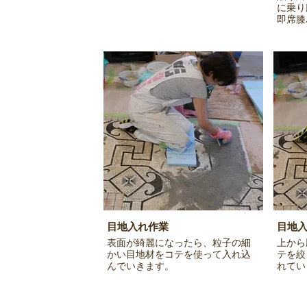
に乗り
即席膝
目地入れ作業
目地
表面が綺麗になったら、粒子の細
上から
かい目地材をコテを使って入れ込
テを絞
んでいきます。
れてい